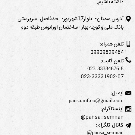
داشته باشیم.
آدرس:سمنان- بلوار17شهریور- حدفاصل سرپرستی
بانک ملی و کوچه بهار - ساختمان اورانوس طبقه دوم
تلفن همراه:
09909829464
تلفن ثابت:
023-33334676-8
023-33331902-07
ایمیل:
pansa.mf.co@gmail.com
اینستاگرام:
pansa_semnan@
کانال تلگرام:
pansa_semnan@