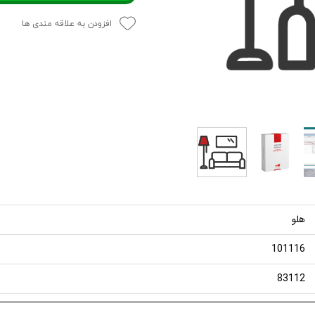
افزودن به علاقه مندی ها
هلو
101116
83112