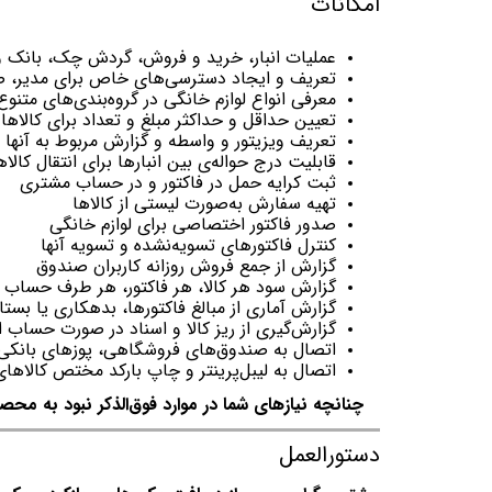
امکانات
عملیات انبار، خرید و فروش، گردش چک، بانک و
تعریف و ایجاد دسترسی‌های خاص برای مدیر، صن
معرفی انواع لوازم خانگی در گروه‌بندی‌های متن
تعیین حداقل و حداکثر مبلغ و تعداد برای کالاها
تعریف ویزیتور و واسطه و گزارش مربوط به آنها
قابلیت درج حواله‌ی بین انبارها برای انتقال کالاه
ثبت کرایه حمل در فاکتور و در حساب مشتری
تهیه سفارش به‌صورت لیستی از کالاها
صدور فاکتور اختصاصی برای لوازم خانگی
کنترل فاکتورهای تسویه‌نشده و تسویه آنها
گزارش از جمع فروش روزانه کاربران صندوق
گزارش سود هر كالا، هر فاكتور، هر طرف حساب د
گزارش آماری از مبالغ فاکتورها، بدهکاری یا بس
گزارش‌گیری از ریز کالا و اسناد در صورت حسا
اتصال به صندوق‌های فروشگاهی، پوزهای بانکی، 
اتصال به لیبل‌پرینتر و چاپ بارکد مختص کالاهای 
چنانچه نیازهای شما در موارد فوق‌الذکر نبود به محصو
دستورالعمل