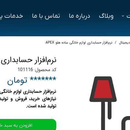
وبلاگ
درباره ما
تماس با ما
خدمات پش
فزار
فایل‌ های مورد نیاز
سوالات متداول
دیجیتال
نرم‌افزار حسابداری لوازم خانگی ساده هلو APEX
دز
نرم‌افزار حسابداری ل
ین ویژن
کد محصول: 101116
اد
******* تومان
نیازهای خرید، فروش و تولید
تولید شده است.
افزودن به سبد خ