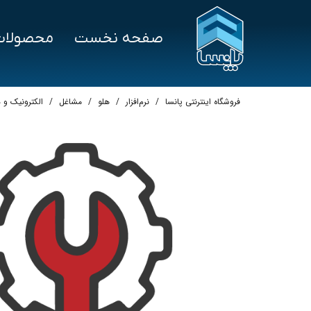
صفحه نخست
محصولات
سخت‌افزار
درخواست پشتیبانی
نرم‌ا
علم و صنعت
هلو
فروشگاه اینترنتی پانسا
نرم‌افزار
هلو
مشاغل
الکترونیک و 
توزین صدر
سپی
بایامکس
پرش
تکین
اسپ