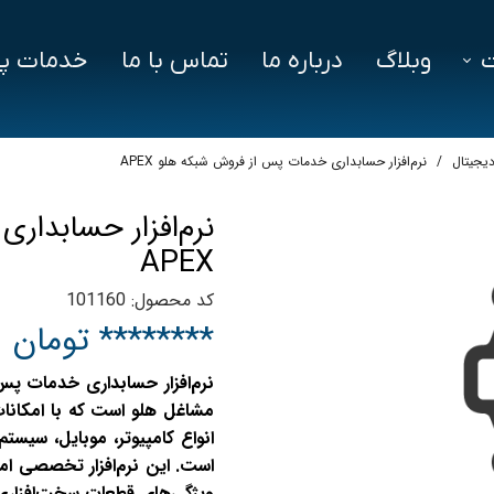
وبلاگ
درباره ما
تماس با ما
خدمات پش
فزار
فایل‌ های مورد نیاز
سوالات متداول
دیجیتال
نرم‌افزار حسابداری خدمات پس از فروش شبکه هلو APEX
دز
نرم‌افزار حسابدا
ین ویژن
APEX
اد
کد محصول: 101160
******** تومان
مشاغل هلو است که با امکانات
انواع کامپیوتر، موبایل، سیس
است. این نرم‌افزار تخصصی امک
ویژگی‌های قطعات سخت‌افزاری 