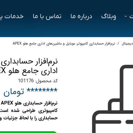
وبلاگ
درباره ما
تماس با ما
خدمات پش
فزار
فایل‌ های مورد نیاز
سوالات متداول
دیجیتال
نرم‌افزار حسابداری کامپیوتر، موبایل و ماشین‌های اداری جامع هلو APEX
دز
نرم‌افزار حسابداری
ین ویژن
اداری جامع هلو APEX
اد
کد محصول: 101176
******** تومان
ن
کامپیوتری طراحی شده است. 
حسابداری را با لحاظ جزئیات و