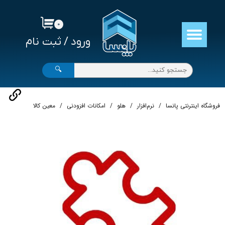
حساب کاربری من
۰
ورود
/
ثبت نام
تغییر گذر واژه
سفارشات
🔍
خروج از حساب کاربری
فروشگاه اینترنتی پانسا
نرم‌افزار
هلو
امکانات افزودنی
معين کالا