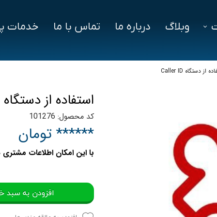
وبلاگ
درباره ما
تماس با ما
خدمات پش
فزار
فایل‌ های مورد نیاز
سوالات متداول
ه از دستگاه Caller ID
دز
استفاده از دستگاه Caller ID
ین ویژن
کد محصول: 101276
اد
****** تومان
با این امکان اطلاعات مشتری ه
افزودن به سبد خ