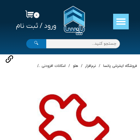
حساب کاربری من
۰
ورود
/
ثبت نام
تغییر گذر واژه
سفارشات
🔍
خروج از حساب کاربری
فروشگاه اینترنتی پانسا
نرم‌افزار
هلو
امکانات افزودنی
استفاده از دستگاه Display