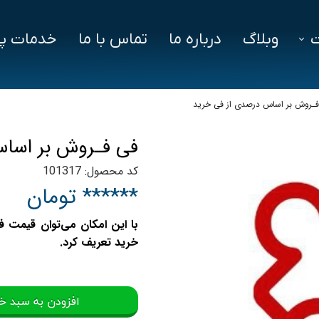
وبلاگ
درباره ما
تماس با ما
خدمات پش
فزار
فایل‌ های مورد نیاز
سوالات متداول
ـروش بر اساس درصدی از فی خرید
دز
فی فـروش بر اسا
ین ویژن
کد محصول: 101317
اد
****** تومان
با این امکان می‌توان قیمت ف
خرید تعریف کرد.
افزودن به سبد خ