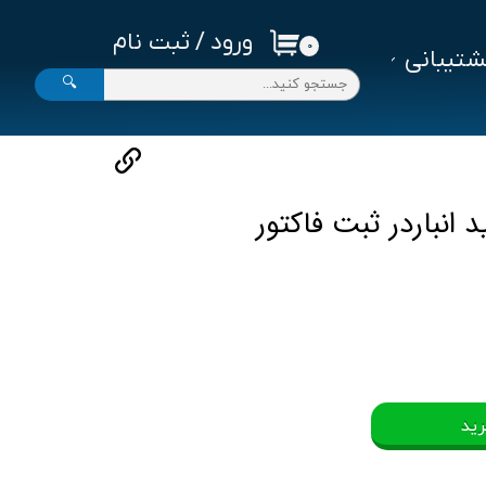
ورود
/
ثبت نام
۰
تیبانی
حساب کاربری من
🔍
تغییر گذر واژه
سفارشات
خروج از حساب کاربری
 انباردر ثبت فاكتور
رید