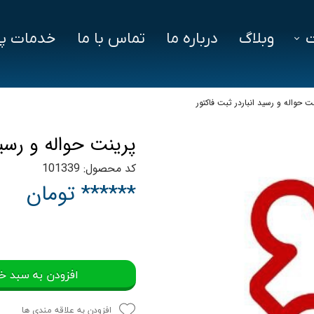
وبلاگ
درباره ما
تماس با ما
خدمات پش
فزار
فایل‌ های مورد نیاز
سوالات متداول
ت حواله و رسيد انباردر ثبت فاكتور
دز
پرينت حواله و رسيد
ین ویژن
کد محصول: 101339
اد
****** تومان
افزودن به سبد خ
افزودن به علاقه مندی ها