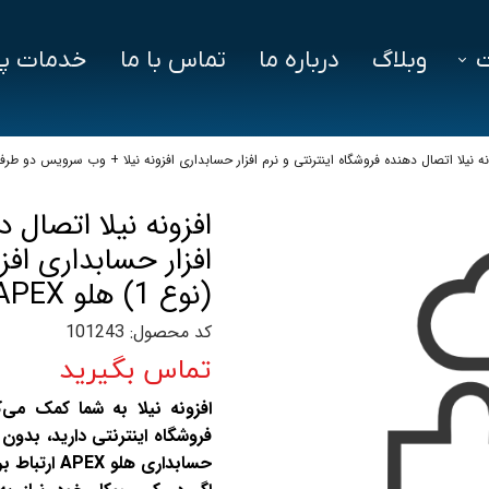
وبلاگ
درباره ما
تماس با ما
خدمات پش
فزار
فایل‌ های مورد نیاز
سوالات متداول
نه نیلا اتصال دهنده فروشگاه اینترنتی و نرم افزار حسابداری افزونه نیلا + وب سرویس دو طرفه (نوع 1) ه
دز
افزونه نیلا اتصال د
ین ویژن
افزار حسابداری اف
اد
(نوع 1) هلو APEX
کد محصول: 101243
تماس بگیرید
افزونه نیلا به شما کمک می‌
فروشگاه اینترنتی دارید، بدون 
حسابداری هلو APEX ارتباط برقرار کنید.