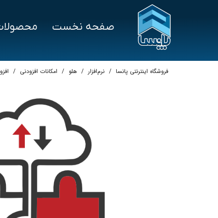
صفحه نخست
محصولات
سخت‌افزار
درخواست پشتیبانی
نرم‌ا
علم و صنعت
هلو
فروشگاه اینترنتی پانسا
نرم‌افزار
هلو
امکانات افزودنی
افزو
توزین صدر
سپی
بایامکس
پرش
تکین
اسپ