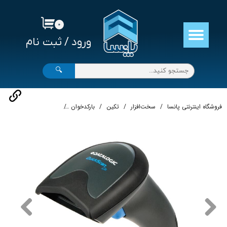
حساب کاربری من
۰
ورود
/
ثبت نام
تغییر گذر واژه
سفارشات
🔍
خروج از حساب کاربری
فروشگاه اینترنتی پانسا
سخت‌افزار
تکین
بارکدخوان
بارکدخوان DataLogic Lite