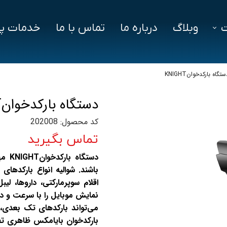
وبلاگ
درباره ما
تماس با ما
خدمات پش
فزار
فایل‌ های مورد نیاز
سوالات متداول
تگاه بارکدخوانKNIGHT
دز
دستگاه بارکدخوانKNIGHT
ین ویژن
کد محصول: 202008
اد
تماس بگیرید
دستگ
باشند. شوالیه انواع بارکده
اقلام سوپرمارکتی، داروها، 
نمایش موبایل را با سرعت و د
می‌تواند بارکدهای تک بعدی، 
بارکدخوان بایامکس ظاهری تفنگ