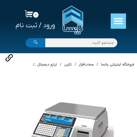
حساب کاربری من
۰
ورود
/
ثبت نام
تغییر گذر واژه
سفارشات
🔍
خروج از حساب کاربری
فروشگاه اینترنتی پانسا
سخت‌افزار
تکین
ترازو دیجیتال
ترازو CL5200-B