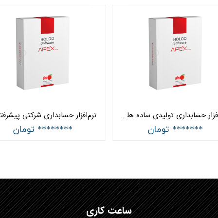
نرم‌افزار حسابداری تولیدی ساده هلو APEX کد (31)
******* تومان
******** تومان
ساعت کاری