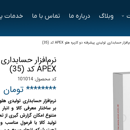
وبلاگ
درباره ما
تماس با ما
خدمات پش
فزار
فایل‌ های مورد نیاز
سوالات متداول
‌افزار حسابداری تولیدی پیشرفته دو کاربره هلو APEX کد (35)
دز
نرم‌افزار حسابداری
ین ویژن
APEX کد (35)
اد
کد محصول: 101014
******** تومان
بر ساختار معرفی کالا و انبار
متنوع امکان گزارش گیری از تمام
تولید کالا با فرمول مناسب و
تحت شبکه، انجام سریع و بی‌