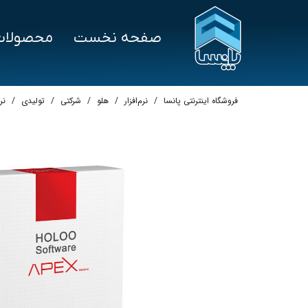
صفحه نخست
محصولات
سخت‌افزار
درخواست پشتیبانی
نرم‌ا
علم و صنعت
هلو
فروشگاه اینترنتی پانسا
نرم‌افزار
هلو
شرکتی
تولیدی
نرم
توزین صدر
سپی
بایامکس
پرش
تکین
اسپ