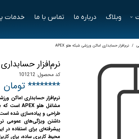
وبلاگ
درباره ما
تماس با ما
خدمات پش
فزار
فایل‌ های مورد نیاز
سوالات متداول
ی
نرم‌‌افزار حسابداری اماکن ورزشی شبکه هلو APEX
دز
نرم‌‌افزار حسابداری 
ین ویژن
کد محصول: 101212
اد
******** تومان
مشاغل هلو EX
پیشرفته‌ای برای استفاده در این
محیط کاربری ساده، برای کاربر