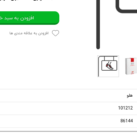
افزودن به سبد خ
افزودن به علاقه مندی ها
هلو
101212
86144