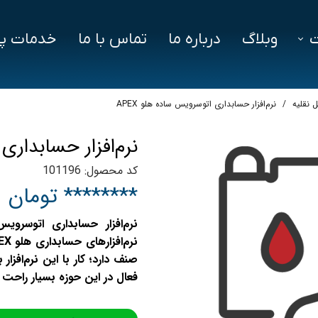
وبلاگ
درباره ما
تماس با ما
خدمات پش
فزار
فایل‌ های مورد نیاز
سوالات متداول
 نقلیه
نرم‌‌افزار حسابداری اتوسرویس ساده هلو APEX
دز
نرم‌‌افزار حسابداری 
ین ویژن
کد محصول: 101196
اد
******** تومان
صنف دارد؛ کار با این نرم‌افزار
فعال در این حوزه بسیار راحت