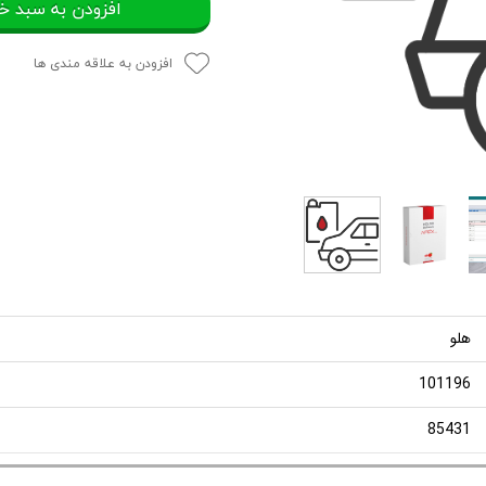
افزودن به سبد خ
افزودن به علاقه مندی ها
هلو
101196
85431