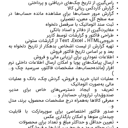
راس‌گیری از تاریخ چک‌های دریافتی و پرداختی
گزارش کاردکس ریالی کالا
گزارش مرور حساب‌ها برای مشاهده مانده حساب‌ها در
سه سطح کل، معین، تفصیلی
ثبت سند اتوماتیک با سرفصل دلخواه
مغایرت‌گیری از دفاتر و اسناد بانکی
طراحی فاکتور و گزارشات توسط کاربر
خروجیText ،Excel ، HTML از گزارشات ستونی
تهیه گزارش از لیست اشخاص بدهکار از تاریخ دلخواه به
بعد و بر اساس تاریخ فاکتور فروش
اطلاعات نموداری برای ارزیابی مالی و فروش
ارسال پیامک‌های پویا و امکان ارسال اطلاعات داخلی نرم
افزار (مانده‌حساب‌ها، مشخصات فاکتور، سررسید چک و…
)
عملیات انبار، خرید و فروش، گردش چک، بانک و عملیات
مالی به‌صورت اتوماتیک
تعریف و ایجاد دسترسی‌های خاص برای مدیر،
صندوق‌دار، ترازودار، حسابدار و …
معرفی کالاها به‌همراه درج مشخصات محصول، برند، مدل
و…
صدور فاکتور اختصاصی برای سوپرمارکت با قابلیت
چیدمان منوها و امکان بارگذاری عکس
تعیین حداقل و حداکثر مبلغ و تعداد برای محصولات
ثبت حواله ورود و خروج بین انبارها و فروشگاه