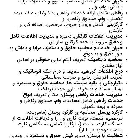
جبران خدمات
: شامل محاسبه حقوق و دستمزد، مزایا،
پاداش، وام، و ...
رفاهی
: شامل ارائه خدمات رفاهی به کارکنان، مانند بیمه
تکمیلی، وام، صندوق رفاهی، و ...
کارگزینی
: شامل ورود و خروج، مرخصی، اضافه کار، و ...
کارکنان
مدیریت اطلاعات کارکنان
: ذخیره و مدیریت
اطلاعات کامل
و دقیق
مربوط به
همه کارکنان
سازمان
جبران خدمات
:
محاسبه حقوق و دستمزد، مزایا و پاداش
به
طور دقیق و به موقع
محاسبه داینامیک
: تعریف آیتم هایی
حقوقی
بر اساس
نیاز مشتری
درج اطلاعات گروهی
: تعریف و درج
حکم اتوماتیک
و
ضریب افزایش ریالی و ضریب محاسباتی
یکپارچکی با بقیه سیستم ها
:
محاسبه حقوق و دستمزد
و
ارسال مستقیم به خزانه داری جهت پرداخت
مدیریت خدمات رفاهی پرسنل
: امکان تعریف
انواع
خدمات رفاهی
شامل مساعده، وام، صندوق رفاهی و
معوقه و بیمه تکمیلی
کارکرد پرسنل
:
محاسبه ی کارکرد پرسنل
(ماموریت،
مرخصی، شیفت، نوبت کاری و ...) و دریافت اطلاعات از
دستگاه کارت ساعت (سازگار با تمامی دستگاهی کارت
ساعت موجود در بازار)
شفافیت با پرسنل
: صدور
فیش حقوق و دستمزد
در چندین