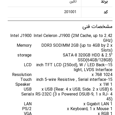
برند
تکین
کد
201001
مشخصات فنی
Intel J1900
Intel Celeron J1900 (2M Cache, up to 2.42
GHz)
Memory
DDR3 SODIMM 2GB (up to 4GB by 2 x
Slots)
storage
2.5″ SATA-Ⅱ 320GB HDD &
SSD(64GB/128GB)
LCD
15-inch TFT LCD (250cd), W / LED Back-
light, LVDS Interface
Resolution
1024 x 768
Touch
15-inch 5-wire Resistive , Serial interface
Speaker
1 x 1W
USB
6 x USB (Rear: 4 x USB, Side: 2 x USB)
Serial
4 x RS-232C (3 x Powered DSUB-9, 1 x RJ-
45)
LAN
1 x Gigabit LAN
PS/2
1 x Keyboard, 1 x Mouse
VGA
1 x RGB