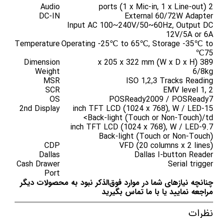
Audio
2 ports (1 x Mic-in, 1 x Line-out)
DC-IN
External 60/72W Adapter
Input AC 100~240V/50~60Hz, Output DC
12V/5A or 6A
Temperature
Operating -25℃ to 65℃, Storage -35℃ to
75℃
Dimension
389 x 205 x 322 mm (W x D x H)
Weight
6/8kg
MSR
ISO 1,2,3 Tracks Reading
SCR
EMV level 1, 2
OS
POSReady2009 / POSReady7
2nd Display
15-inch TFT LCD (1024 x 768), W / LED
Back-light (Touch or Non-Touch)/td>
9.7-inch TFT LCD (1024 x 768), W / LED
Back-light (Touch or Non-Touch)
CDP
VFD (20 columns x 2 lines)
Dallas
Dallas I-button Reader
Cash Drawer
Serial trigger
Port
چنانچه نیازهای شما در موارد فوق‌الذکر نبود به محصولات دیگر
مراجعه نمایید یا با ما تماس بگیرید
نظرات