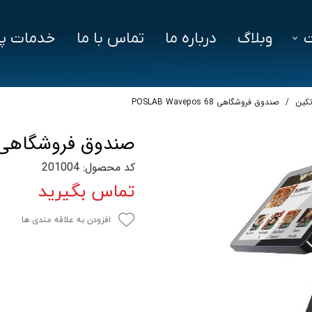
وبلاگ
درباره ما
تماس با ما
خدمات پش
فزار
فایل‌ های مورد نیاز
سوالات متداول
کین
صندوق فروشگاهی POSLAB Wavepos 68
دز
صندوق فروشگاهی SLAB Wavepos 68
ین ویژن
کد محصول: 201004
اد
تماس بگیرید
افزودن به علاقه مندی ها