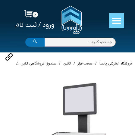
حساب کاربری من
۰
ورود
/
ثبت نام
تغییر گذر واژه
سفارشات
🔍
خروج از حساب کاربری
فروشگاه اینترنتی پانسا
سخت‌افزار
تکین
صندوق فروشگاهی تکین
پوزاسکیل تکین 000E-8060