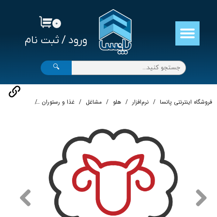
حساب کاربری من
۰
ورود
/
ثبت نام
تغییر گذر واژه
سفارشات
🔍
خروج از حساب کاربری
فروشگاه اینترنتی پانسا
نرم‌افزار
هلو
مشاغل
غذا و رستوران
نرم‌افزار حساب