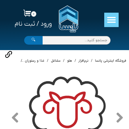
حساب کاربری من
۰
ورود
/
ثبت نام
تغییر گذر واژه
سفارشات
🔍
خروج از حساب کاربری
فروشگاه اینترنتی پانسا
نرم‌افزار
هلو
مشاغل
غذا و رستوران
نرم‌افزار حساب