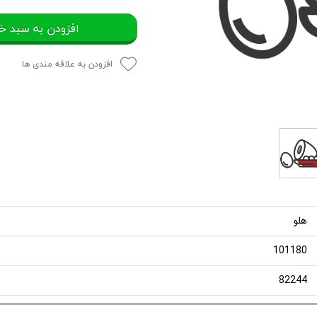
افزودن به سبد خ
افزودن به علاقه مندی ها
هلو
101180
82244