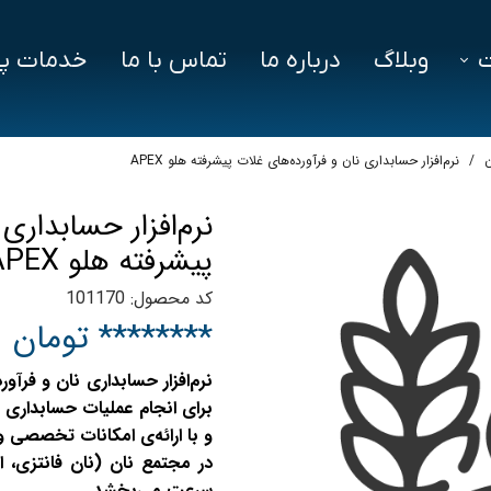
وبلاگ
درباره ما
تماس با ما
خدمات پش
فزار
فایل‌ های مورد نیاز
سوالات متداول
ن
نرم‌افزار حسابداری نان و فرآورده‌های غلات پیشرفته هلو APEX
دز
نرم‌افزار حسابداری
ین ویژن
پیشرفته هلو APEX
اد
کد محصول: 101170
******** تومان
برای انجام عملیات حسابداری 
و با ارائه‌ی امکانات تخصصی
در مجتمع نان (نان فانتزی، ا
سرعت می‌بخشد.