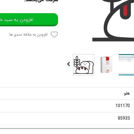
افزودن به سبد خ
افزودن به علاقه مندی ها
هلو
101170
85933