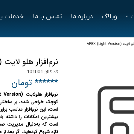
وبلاگ
درباره ما
تماس با ما
خدمات پش
فزار
فایل‌ های مورد نیاز
سوالات متداول
APEX (Light Versi)
دز
نرم‌افزار هلو لایت APEX (Light Version)
ین ویژن
کد کالا: 101001
اد
****** تومان
کوچک طراحی شده، بر ساختار مع
است، این نرم‌افزار مناسب برا
بیشترین امکانات را داشته 
است که به‌دنبال مدیریت صنف
تازه شروع کرده‌اید، اگر بعد ا