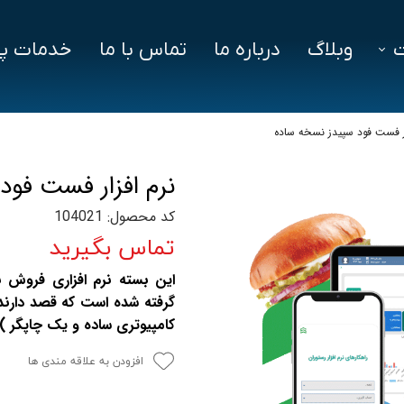
وبلاگ
درباره ما
تماس با ما
خدمات پش
فزار
فایل‌ های مورد نیاز
سوالات متداول
ار فست فود سپیدز نسخه ساده
دز
نرم افزار فست فود
ین ویژن
کد محصول: 104021
اد
تماس بگیرید
این بسته نرم افزاری فروش ب
گرفته شده است که قصد دارن
کامپیوتری ساده و یک چاپگر ) 
افزودن به علاقه مندی ها