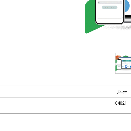
سپیدز
104021