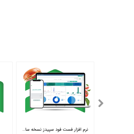
باشگاه مشتریان رستورانی و نظرسنجی هوشمند
نرم افزار فست فود سپیدز نسخه ساده