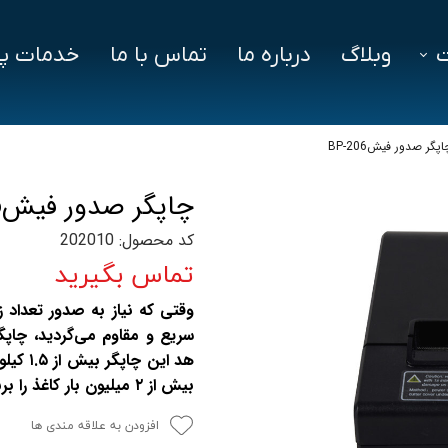
وبلاگ
درباره ما
تماس با ما
خدمات پش
فزار
فایل‌ های مورد نیاز
سوالات متداول
اپگر صدور فیشBP-206
دز
چاپگر صدور فیشBP-206
ین ویژن
کد محصول: 202010
اد
تماس بگیرید
وقتی که نیاز به صدور تعداد ز
هد این 
بیش از ۲ میلیون بار کاغذ را برش بزند.
افزودن به علاقه مندی ها