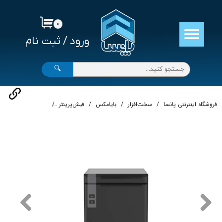
حساب کاربری من
۰
ورود
/
ثبت نام
تغییر گذر واژه
سفارشات
🔍
خروج از حساب کاربری
فروشگاه اینترنتی پانسا
سخت‌افزار
بایامکس
فیش‌پرینتر
چاپگر صدور فیش BP-260