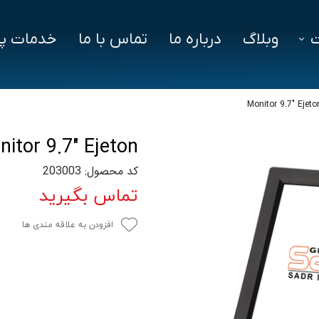
وبلاگ
درباره ما
تماس با ما
خدمات پش
فزار
فایل‌ های مورد نیاز
سوالات متداول
Monitor 9.7″ Ejeto
دز
itor 9.7″ Ejeton
ین ویژن
کد محصول: 203003
اد
تماس بگیرید
افزودن به علاقه مندی ها