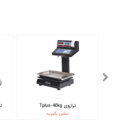
LSG
ترازوی Tplus-40kg
تر
یرید
تماس بگیرید