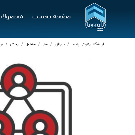
صفحه نخست
محصولات
سخت‌افزار
درخواست پشتیبانی
نرم‌ا
علم و صنعت
هلو
فروشگاه اینترنتی پانسا
نرم‌افزار
هلو
مشاغل
پخش
نر
توزین صدر
سپی
بایامکس
پرش
تکین
اسپ