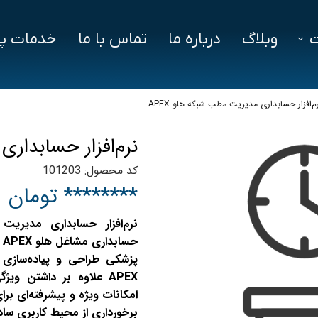
وبلاگ
درباره ما
تماس با ما
خدمات پش
فزار
فایل‌ های مورد نیاز
سوالات متداول
م‌افزار حسابداری مدیریت مطب شبکه هلو APEX
دز
نرم‌افزار حسابداری
ین ویژن
کد محصول: 101203
اد
******** تومان
ح
پزشکی طراحی و پیاده‌سازی 
امکانات ویژه و پیشرفته‌ای برای 
برخورداری از محیط کاربری سا