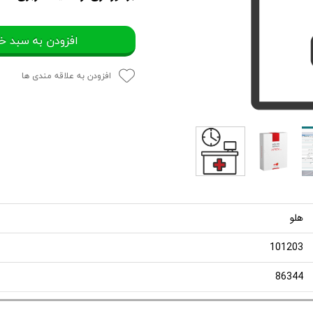
افزودن به سبد خ
افزودن به علاقه مندی ها
هلو
101203
86344