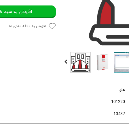
افزودن به سبد خ
افزودن به علاقه مندی ها
هلو
101220
10487