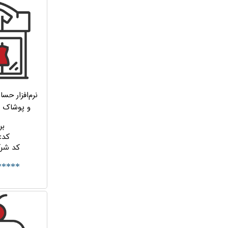
نرم‌افزار حس
و پوشاک ساد
بر
کد
:
کد شر
*****