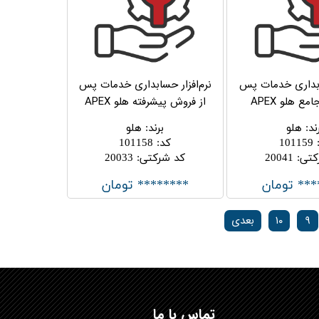
سابداری خدمات پس
نرم‌افزار حسابداری خدمات پس
ع هلو APEX
از فروش پیشرفته هلو APEX
ند
:
هلو
برند
:
هلو
101159
کد
:
101158
کتی
:
20041
کد شرکتی
:
20033
*** تومان
******** تومان
۹
۱۰
بعدی
تماس با ما