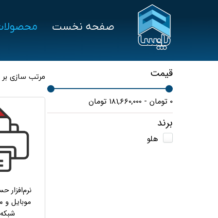
صفحه نخست
محصولات
سخت‌افزار
درخواست پشتیبانی
نرم‌ا
علم و صنعت
هلو
قیمت
مرتب سازی بر
توزین صدر
سپی
۰ تومان - ۱۸۱,۶۶۰,۰۰۰ تومان
بایامکس
پرش
برند
تکین
اسپ
هلو
نرم‌افزار ح
موبایل و م
شبکه هل