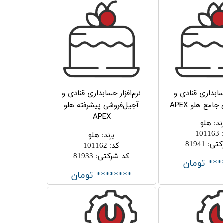
حسابداری قنادی و
نرم‌افزار حسابداری قنادی و
امع هلو APEX
آجیل‌فروشی پیشرفته هلو
APEX
ند
:
هلو
101163
برند
:
هلو
کتی
:
81941
کد
:
101162
کد شرکتی
:
81933
*** تومان
******** تومان