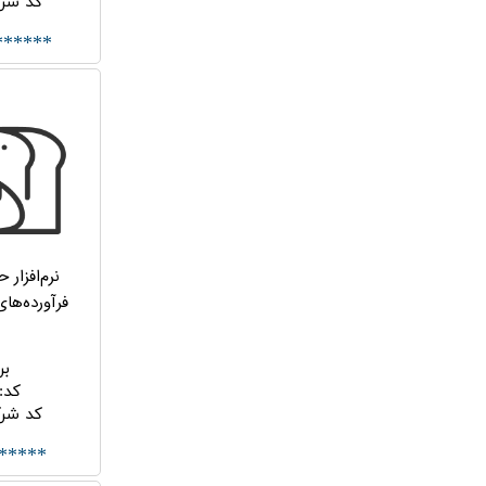
کد شر
******
نرم‌افزار 
فرآورده‌ها
X
بر
کد
:
کد شر
*****