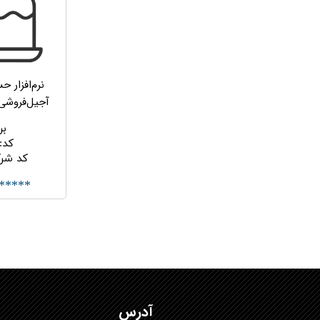
نرم‌افزار ح
آجیل‌فروشی سا
بر
کد
:
کد شر
*****
آدرس