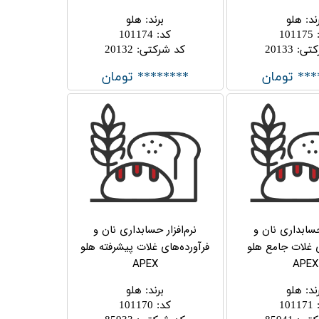
ند
:
هلو
برند
:
هلو
101175
کد
:
101174
کتی
:
20133
کد شرکتی
:
20132
*** تومان
******** تومان
 حسابداری نان و
نرم‌افزار حسابداری نان و
ی غلات جامع هلو
فرآورده‌های غلات پیشرفته هلو
APEX
APEX
ند
:
هلو
برند
:
هلو
101171
کد
:
101170