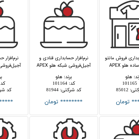
ابداری فروش مانتو
نرم‌افزار حسابداری قنادی و
نرم‌افزار 
ه هلو APEX
آجیل‌فروشی شبکه هلو APEX
آجیل‌فروشی ج
ند
:
هلو
برند
:
هلو
بر
101165
کد
:
101164
کد
:
کتی
:
85012
کد شرکتی
:
81944
کد شر
** تومان
******** تومان
*****