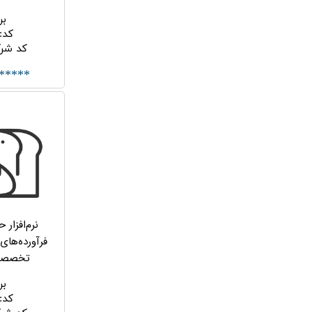
بر
کد
:
کد شر
*****
نرم‌افزار 
فرآورده‌های
تخصصی هل
بر
کد
: