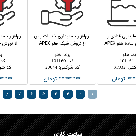
سابداری قنادی و
نرم‌افزار حسابداری خدمات پس
نرم‌افزار ح
ده هلو APEX
از فروش شبکه هلو APEX
از فروش جام
ند
:
هلو
برند
:
هلو
بر
101161
کد
:
101160
کد
:
کتی
:
81932
کد شرکتی
:
20044
کد شر
*** تومان
******** تومان
*****
۸
۷
۶
۵
۴
۳
۲
۱
ساعت کاری