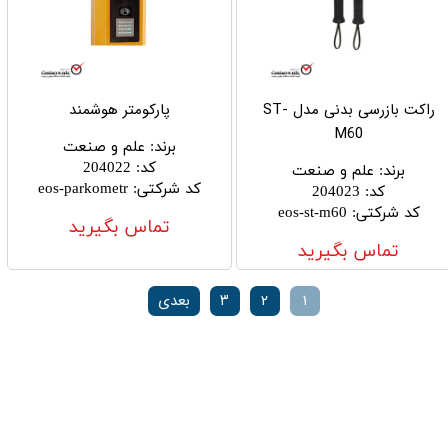
راکت بازرسی بدنی مدل ST-
پارکومتر هوشمند
M60
برند
:
علم و صنعت
کد
:
204022
برند
:
علم و صنعت
کد شرکتی
:
eos-parkometr
کد
:
204023
کد شرکتی
:
eos-st-m60
تماس بگیرید
تماس بگیرید
۱
۲
۳
بعدی