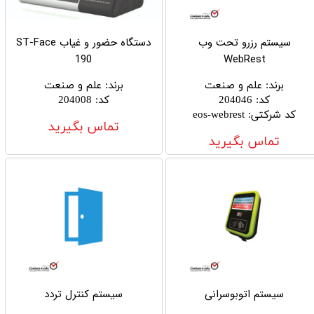
سیستم رزرو تحت وب
دستگاه حضور و غیاب ST-Face
190
WebRest
برند
:
علم و صنعت
برند
:
علم و صنعت
کد
:
204046
کد
:
204008
کد شرکتی
:
eos-webrest
تماس بگیرید
تماس بگیرید
سیستم اتوبوسرانی
سیستم کنترل تردد