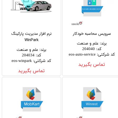
سرویس محاسبه خودکار
نرم افزار مدیریت پارکینگ
WinPark
برند
:
علم و صنعت
کد
:
204040
برند
:
علم و صنعت
کد شرکتی
:
eos-auto-service
کد
:
204034
کد شرکتی
:
eos-winpark
تماس بگیرید
تماس بگیرید