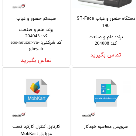
دستگاه حضور و غیاب ST-Face
سیستم حضور و غیاب
190
برند
:
علم و صنعت
کد
:
204043
برند
:
علم و صنعت
کد شرکتی
:
eos-houzor-va-
کد
:
204008
gheyab
تماس بگیرید
تماس بگیرید
سرویس محاسبه خودکار
کارتابل کنترل کارکرد تحت
موبایل MobKart