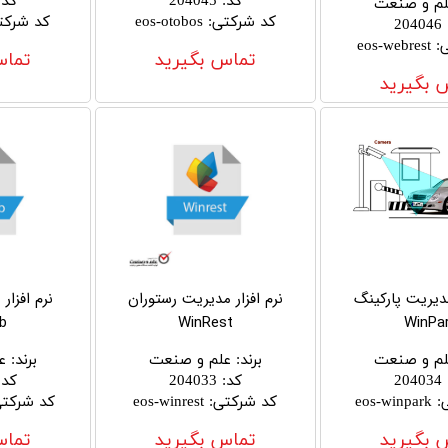
کد
:
204045
کد
:
لم و صنعت
کد شرکتی
:
eos-otobos
کد شرکت
204046
ی
:
eos-webrest
تماس بگیرید
تماس
 بگیرید
مدیریت پارکینگ
نرم افزار مدیریت رستوران
نرم افزار
b
WinRest
WinPa
لم و صنعت
برند
:
علم و صنعت
برند
:
ع
204034
کد
:
204033
کد
:
:
eos-winpark
کد شرکتی
:
eos-winrest
کد شرکت
 بگیرید
تماس بگیرید
تماس