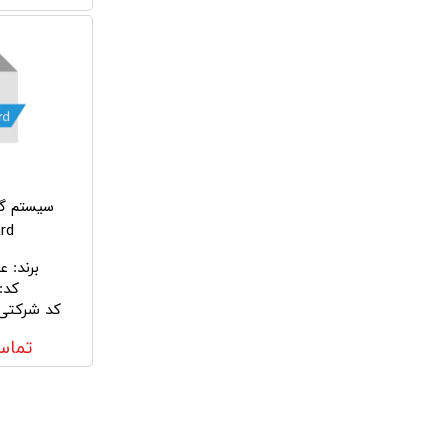
سیستم گش
rd
برند
:
ع
کد
:
کد شرکتی
تماس