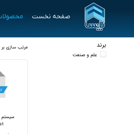
صفحه نخست
محصولات
سخت‌افزار
درخواست پشتیبانی
نرم‌ا
علم و صنعت
هلو
برند
مرتب سازی بر
علم و صنعت
توزین صدر
سپی
بایامکس
پرش
تکین
اسپ
سیستم ر
st