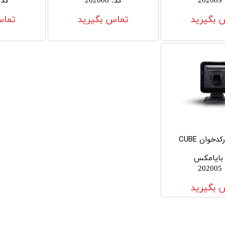
202009
کد
:
202008
کد
:
 بگیرید
تماس بگیرید
تماس
دخوان CUBE
بایامکس
202005
 بگیرید