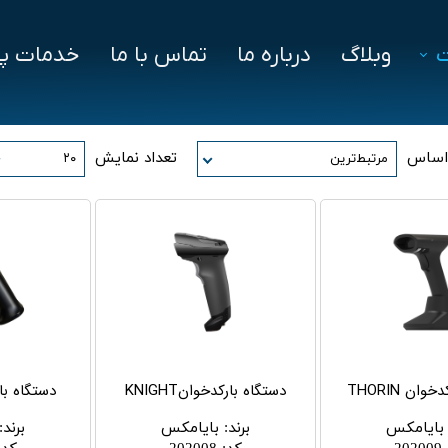
وبلاگ
درباره ما
تماس با ما
خدمات پش
فزار
فایل‌ های مورد نیاز
سوالات متداول
 اساس
تعداد نمایش
مرتبط‌ترین
۲۰
دز
ین ویژن
اد
ان THORIN
دستگاه بارکدخوانKNIGHT
دستگاه بارک
بایامکس
برند
:
بایامکس
برند
: