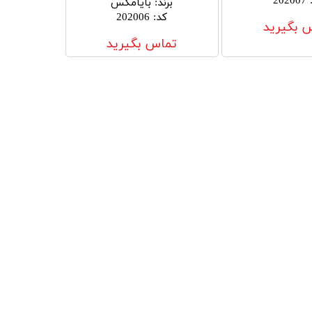
202007
برند
:
بایامکس
کد
:
202006
 بگیرید
تماس بگیرید