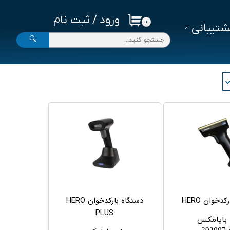
ورود
/
ثبت نام
۰
تیبانی
حساب کاربری من
🔍
تغییر گذر واژه
سفارشات
خروج از حساب کاربری
دخوان HERO
دستگاه بارکدخوان HERO
PLUS
بایامکس