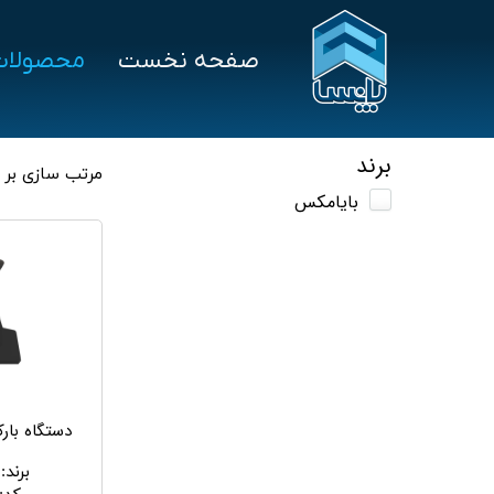
صفحه نخست
محصولات
سخت‌افزار
درخواست پشتیبانی
نرم‌ا
علم و صنعت
هلو
برند
مرتب سازی بر
بایامکس
توزین صدر
سپی
بایامکس
پرش
تکین
اسپ
دستگاه بارکدخو
برند
: