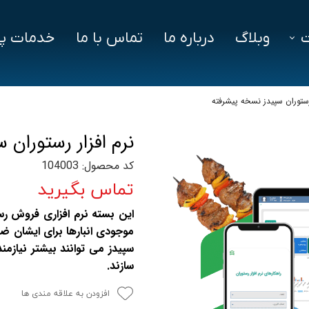
وبلاگ
درباره ما
تماس با ما
خدمات پش
فزار
فایل‌ های مورد نیاز
سوالات متداول
 رستوران سپیدز نسخه پیشرفته
دز
نرم افزار رستوران
ین ویژن
کد محصول: 104003
اد
تماس بگیرید
این بسته نرم افزاری فروش ر
موجودی انبارها برای ایشان ض
سپیدز می توانند بیشتر نیازم
سازند.
افزودن به علاقه مندی ها