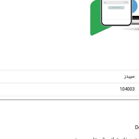
سپیدز
104003