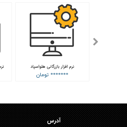
ل هلواسپاد
نرم افزار بازرگانی هلواسپاد
نرم
تومان
******* تومان
آدرس