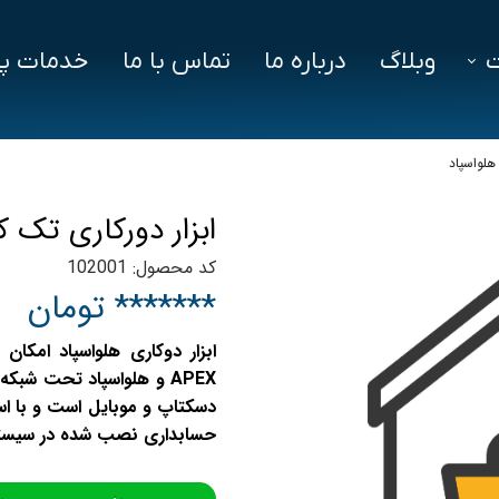
وبلاگ
درباره ما
تماس با ما
خدمات پش
فزار
فایل‌ های مورد نیاز
سوالات متداول
 هلواسپاد
دز
ابزار دورکاری تک ک
ین ویژن
کد محصول: 102001
اد
******* تومان
ابزار دوکاری هلواسپاد امکان ا
APEX و هلواسپاد تحت شبک
دسکتاپ و موبایل است و با استف
حسابداری نصب شده در سیستم 