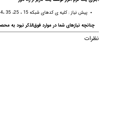
پیش نیاز : کلیه ی کدهای شبکه 15 ، 25، 35 ،44 و تمام اصناف در سطح شبکه و نرم افزار اسپاد شبکه، میتوانند امکان دورکاری را دریافت نمایند.
چنانچه نیازهای شما در موارد فوق‌الذکر نبود به محصول
نظرات