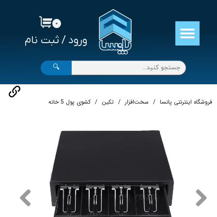
حساب کاربری من
۰
ورود
/
ثبت نام
تغییر گذر واژه
سفارشات
🔍
خروج از حساب کاربری
فروشگاه اینترنتی پانسا
سخت‌افزار
تکین
کشوی پول 5 خانه