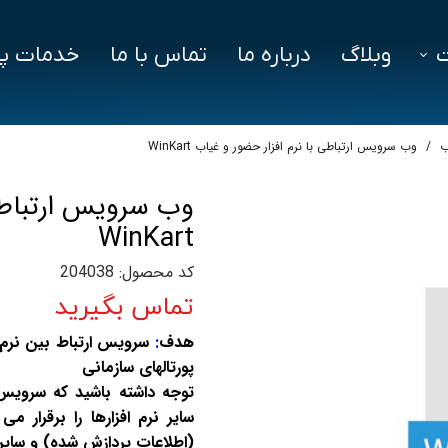
وبلاگ
درباره ما
تماس با ما
خدمات پش
فزار
فایل‌ های مورد نیاز
سوالات متداول
ب
وب سرویس ارتباطی با نرم افزار حضور و غیاب WinKart
دز
وب سرویس ارتباطی 
ین ویژن
WinKart
اد
کد محصول: 204038
تماس بگیرید
هدف
:
پورتالهای سازمانی
توجه داشته باشید که سرویس 
(اطلاعات پردازش شده) و سایر ن