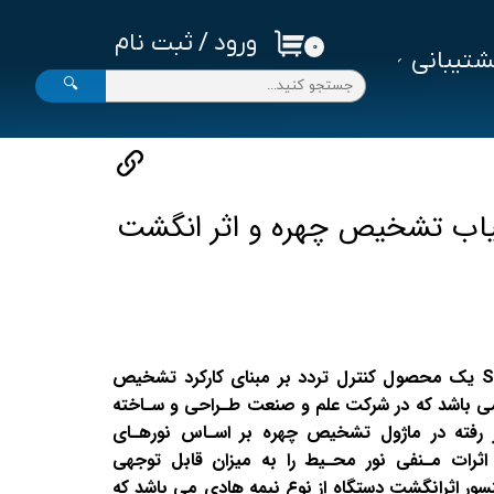
ورود
/
ثبت نام
۰
تیبانی
حساب کاربری من
🔍
تغییر گذر واژه
سفارشات
خروج از حساب کاربری
یاب تشخیص چهره و اثر انگشت
ساعت حضور و غیاب ST-Elite یک محصول کنترل تردد بر مبنای کارکرد تشخیص
ی باشد که در شرکت علم و صنعت طـراحی و سـاخته
 رفته در ماژول تشخیص چهره بر اسـاس نورهـای
اثرات مـنفی نور محـیط را به میزان قابل توجهی
 اثرانگشت دستگاه از نوع نیمه هادی می باشد که