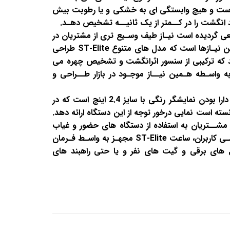
لاست و هیچ وابستگی ای به خشکی و یا رطوبت بیش
د انگشت را در کــمتر از یک ثانیــه تشخیص دهـد.
ی گردیده است نیـاز طیف وسـیع تری از مشتریان در
نظر گرفته شود؛ توجه به هـمین نیـازها است که مدل های متنوع ST-Elite طراحی
د که ترکیبی از سنسور اثرانگشت و تشخیص چهره می
به واسـطه هـمین نیــاز موجـود در بازار طــراحی و
از مشخصات دیگر این ساعت دارا بودن نمایشگر رنگی با سایز 2.4 اینچ است که در
ته است نمایی درخور توجه از این دستگاه ارائه دهد.
از مشــتریان به استفاده از دستگاه های حضور و غیاب
به عـنوان کنترل کننده دسـترسـی کاربران، ساعت ST-Elite مجهـز به واسـط فـرمان
فل های برقی و گیت های نفر و یا حتی راهبند های