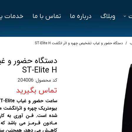
وبلاگ
درباره ما
تماس با ما
خدمات پش
فزار
فایل‌ های مورد نیاز
سوالات متداول
ب
دستگاه حضور و غیاب تشخیص چهره و اثر انگشت ST-Elite H
دز
دستگاه حضور و غ
ین ویژن
ST-Elite H
اد
کد محصول: 204006
تماس بگیرید
بیومتریک چهره و اثرانگشت م
شده است. فـن آوری به کار
مـادون قـرمـز می باشد که 
کاهـش می دهد، همچنین سنسور