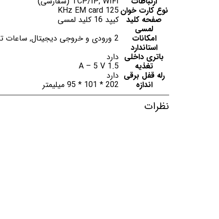
ارتباطات
TCP/IP, WIFI (سفارشی)
نوع کارت خوان
125 KHz EM card
صفحه کلید
کیپد 16 کلید لمسی
لمسی
امکانات
2 ورودی و خروجی دیجیتال, ساعات تابستانی, شماره کاربری 10 رقمی, کلیدهای میانبر
استاندارد
باتری داخلی
دارد
تغذیه
1.5 A – 5 V
رله قفل برقی
دارد
اندازه
202 * 101 * 95 میلیمتر
نظرات