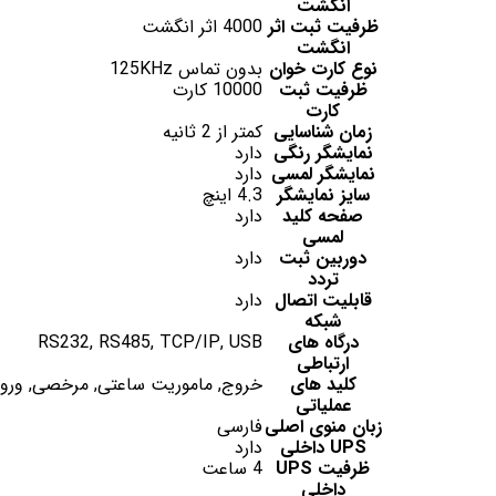
انگشت
ظرفیت ثبت اثر
4000 اثر انگشت
انگشت
نوع کارت خوان
بدون تماس 125KHz
ظرفیت ثبت
10000 کارت
کارت
زمان شناسایی
کمتر از 2 ثانیه
نمایشگر رنگی
دارد
نمایشگر لمسی
دارد
سایز نمایشگر
4.3 اینچ
صفحه کلید
دارد
لمسی
دوربین ثبت
دارد
تردد
قابلیت اتصال
دارد
شبکه
درگاه های
RS232, RS485, TCP/IP, USB
ارتباطی
کلید های
خروج, ماموریت ساعتی, مرخصی, ورو
عملیاتی
زبان منوی اصلی
فارسی
UPS داخلی
دارد
ظرفیت UPS
4 ساعت
داخلی