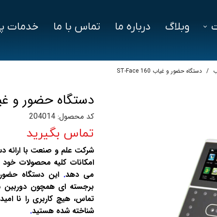
وبلاگ
درباره ما
تماس با ما
خدمات پش
فزار
فایل‌ های مورد نیاز
سوالات متداول
ب
دستگاه حضور و غیاب ST-Face 160
دز
دستگاه حضور و غیاب ce 160
ین ویژن
کد محصول: 204014
اد
تماس بگیرید
امکانات کلیه محصولات خود را
می دهد
.
برجسته ای همچون دوربین شن
تماس، هیچ کاربری را نا امی
شناخته شده هستید
.