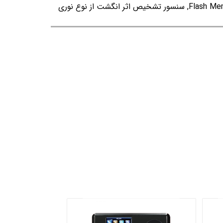
امکان پخش پیغام صوتی, درگاه USB Host برای جابجایی رکوردها و تعاریف و ارتقای دستگاه از طریق Flash Memory, سنسور تشخیص اثر انگشت از نوع نوری