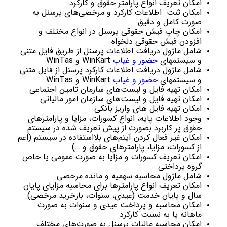
امکان تعریف انواع پارامتر حقوق و کارکرد
امکان ثبت اطلاعات کارکرد و مرخصی‌های پرسنل به
صورت کامل و دقیق
امکان چاپ فیش حقوقی پرسنل در انواع مختلف و
افزودن فیش حقوقی دلخواه
شامل ماژول دریافت اطلاعات پرسنل از طریق فایل متنی
و سیستمهای
حضور و غیاب
WinKart و WinTas
شامل ماژول دریافت اطلاعات کارکرد پرسنل از فایل متنی
و سیستمهای
حضور و غیاب
WinKart و WinTas
امکان تهیه فایل و لیست‌های سازمان تامین اجتماعی
امکان تهیه فایل و لیست‌های سازمان امور مالیاتی
امکان تهیه فایل های واریز بانکی
وجود اطلاعات پایه، انواع کسورات، مزایا و پارامترهای
حقوق پر کاربرد بصورت از پیش تعریف شده در سیستم
امکان غیر فعال کردن آیتم‌های بلااستفاده در سیستم (اعم
از کسورات، مزایا، پارامترهای حقوق و …)
امکان تعریف کسورات و مزایا به صورت عمومی یا خاص
گروه پرداختی
شامل ماژول محاسبه سهمیه و مانده مرخصی
امکان تعریف انواع پارامترها برای محاسبه مزایای پایان
سال و پایان خدمت (عیدی، سنوات، بازخرید مرخصی)
امکان محاسبه و پرداخت عیدی و سنوات به صورت
ماهانه یا به نسبت کارکرد
امکان محاسبه مالیات پرسنل به صورت‌های مختلف