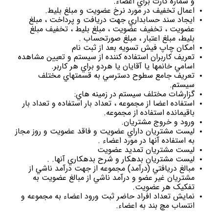
و شماره کارت براي اعضاء.
اعمال تخفيف در مورد نرخ عضويت و مبلغ بليط.
ايجاد سند حسابداري جهت دريافت و پرداخت ، مبلغ
عضويت ، تخفيف عضويت ، مبلغ بليط ، تخفيف مبلغ
بليط، مبلغ اعتبار ، مبلغ صورتحساب .
امکان چاپ فیش تسویه بعد از ثبت نام
تعريف کاربران استفاده کننده از سيستم و تعيين مشاهده
اسامي خانمها يا آقايان يا هردو براي هر کاربر.
تعريف جامع سطوح دسترسي به قسمتهاي مختلف
سيستم.
گزارشات مختلف سيستم در زمينه هاي:
استفاده اعضا از مجموعه ، تعداد بار استفاده و تعداد بار
باقيمانده استفاده از مجموعه.
ورود و خروج مشتريان.
ليست مشتريان داراي عضويت و فاقد عضويت و روز مجاز
به استفاده آنها در مورد اعضاء .
لیست مشتریان تمدید عضویت
ليست مشتريان بدهکار و شرح بدهکاري آنها. .
مبالغ دريافتي (درآمد) مجموعه از جهت درآمد ناشي از
مشتريان غیر عضو و درآمد ناشي از مبالغ عضويت به
تفکيک هر عضويت.
نمايش تعداد افراد حاضر ثبت ورود اعضاء به مجموعه و
انتساب مچ بند به اعضاء.