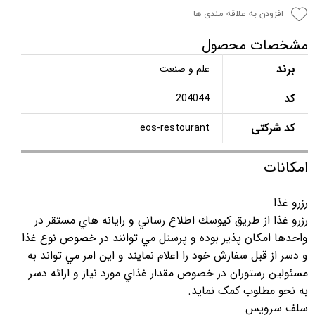
افزودن به علاقه مندی ها
مشخصات محصول
برند
علم و صنعت
کد
204044
کد شرکتی
eos-restourant
امکانات
رزرو غذا
رزرو غذا از طريق كيوسك اطلاع رساني و رايانه هاي مستقر در
واحدها امكان پذير بوده و پرسنل مي توانند در خصوص نوع غذا
و دسر از قبل سفارش خود را اعلام نمايند و اين امر مي تواند به
مسئولين رستوران در خصوص مقدار غذاي مورد نياز و ارائه دسر
به نحو مطلوب کمک نمايد.
سلف سرويس