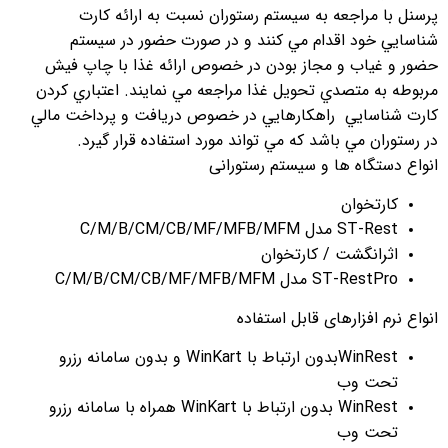
پرسنل با مراجعه به سيستم رستوران نسبت به ارائه كارت
شناسايي خود اقدام مي كنند و در صورت حضور در سيستم
حضور و غياب و مجاز بودن در خصوص ارائه غذا با چاپ فيش
مربوطه به متصدي تحويل غذا مراجعه مي نمایند. اعتباري كردن
كارت شناسايي راهكارهايي در خصوص دريافت و پرداخت مالي
در رستوران مي باشد كه مي تواند مورد استفاده قرار گيرد.
انواع دستگاه ها و سیستم رستورانی
کارتخوان
ST-Rest مدل C/M/B/CM/CB/MF/MFB/MFM
اثرانگشت / کارتخوان
ST-RestPro مدل C/M/B/CM/CB/MF/MFB/MFM
انواع نرم افزارهای قابل استفاده
WinRestبدون ارتباط با WinKart و بدون سامانه رزرو
تحت وب
WinRest بدون ارتباط با WinKart همراه با سامانه رزرو
تحت وب