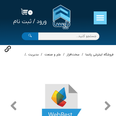
حساب کاربری من
۰
ورود
/
ثبت نام
تغییر گذر واژه
سفارشات
🔍
خروج از حساب کاربری
فروشگاه اینترنتی پانسا
سخت‌افزار
علم و صنعت
مدیریت
سیستم رزرو تحت وب st